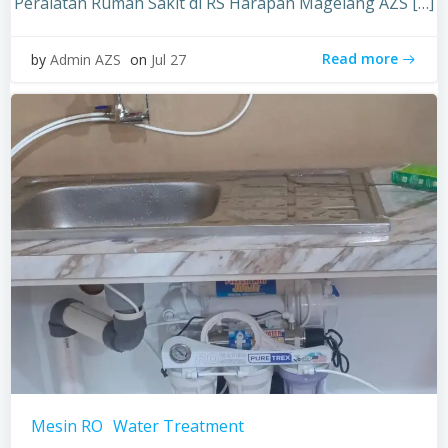
Peralatan Rumah Sakit di RS Harapan Magelang AZS […]
Read more
by
Admin AZS
on
Jul 27
Mesin RO
Water Treatment