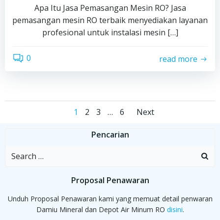
Apa Itu Jasa Pemasangan Mesin RO? Jasa
pemasangan mesin RO terbaik menyediakan layanan
profesional untuk instalasi mesin […]
0
read more
Posts
Posts
Page
Page
Page
Page
1
2
3
…
6
Next
navigation
navigati
Pencarian
Search
for:
Proposal Penawaran
Unduh Proposal Penawaran kami yang memuat detail penwaran
Damiu Mineral dan Depot Air Minum RO
disini
.