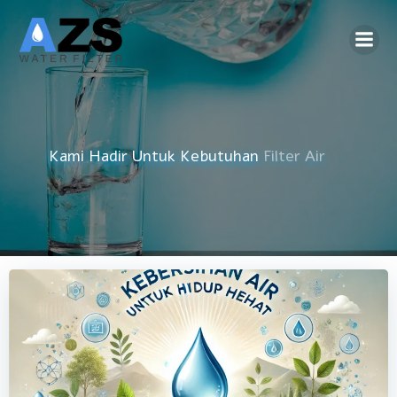
Skip
to
content
Kami Hadir Untuk Kebutuhan
Reverse Osmosis