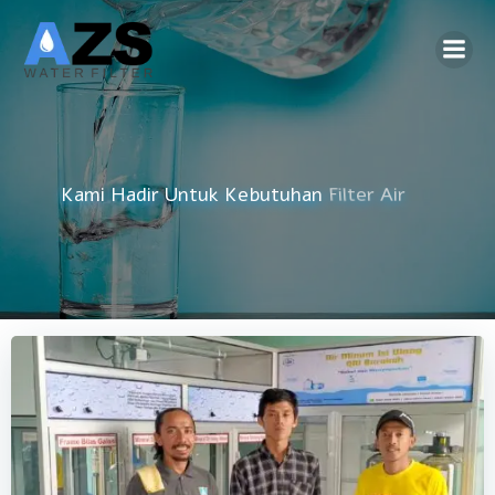
Skip
to
content
Kami Hadir Untuk Kebutuhan
Reverse Osmosis