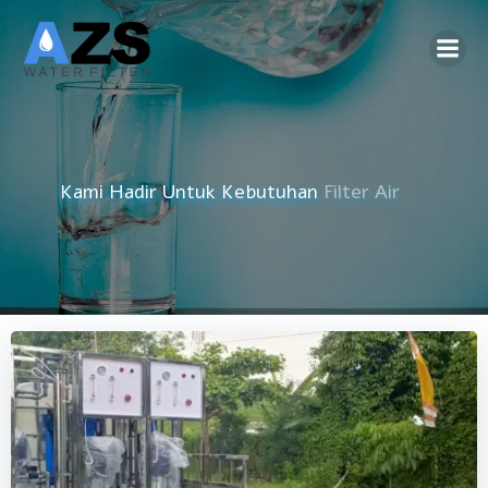
Skip
to
content
Kami Hadir Untuk Kebutuhan
Reverse Osmosis