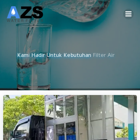
Skip
to
content
Kami Hadir Untuk Kebutuhan
Reverse Osmosis