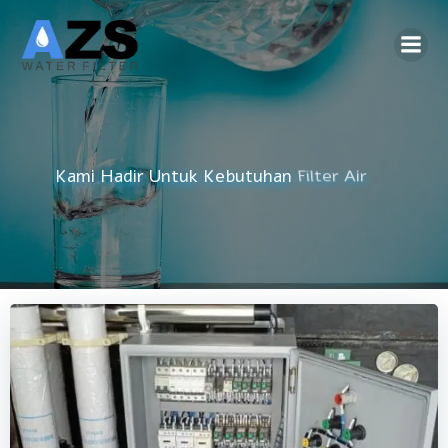
Skip
to
content
Kami Hadir Untuk Kebutuhan
Reverse Osmosis