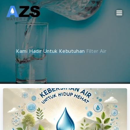
Skip
to
content
Kami Hadir Untuk Kebutuhan
Reverse Osmosis