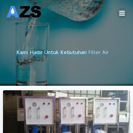
Skip
to
content
Kami Hadir Untuk Kebutuhan
Reverse Osmosis