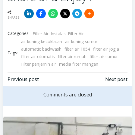
SHARES
Categories:
Filter Air
Instalasi Filter Air
air kuning kecoklatan
air kuning sumur
automatic backwash
filter air 1054
filter air jogja
Tags:
filter air otomatis
filter air rumah
filter air sumur
Filter penjernih air
media filter mangan
Post
Post
Previous post
Next post
navigation
navigation
Comments are closed