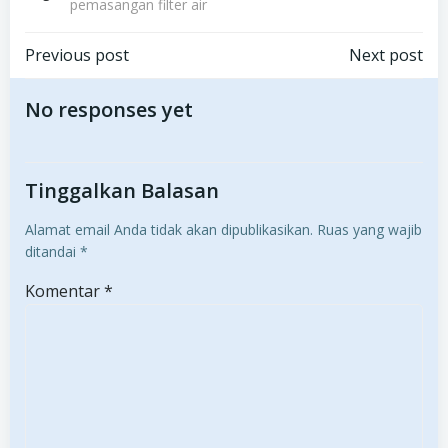
pemasangan filter air
Post
Post
Previous post
Next post
navigation
navigation
No responses yet
Tinggalkan Balasan
Alamat email Anda tidak akan dipublikasikan.
Ruas yang wajib
ditandai
*
Komentar
*