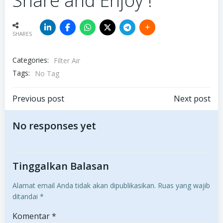
Share and Enjoy !
SHARES
Categories:
Filter Air
Tags:
No Tag
Post
Post
Previous post
Next post
navigation
navigation
No responses yet
Tinggalkan Balasan
Alamat email Anda tidak akan dipublikasikan.
Ruas yang wajib
ditandai
*
Komentar
*