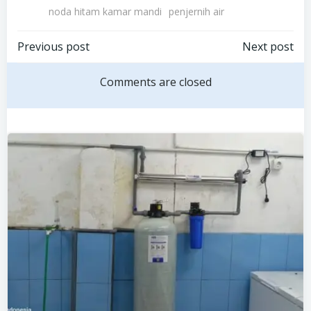
noda hitam kamar mandi
penjernih air
Post
Post
Previous post
Next post
navigation
navigation
Comments are closed