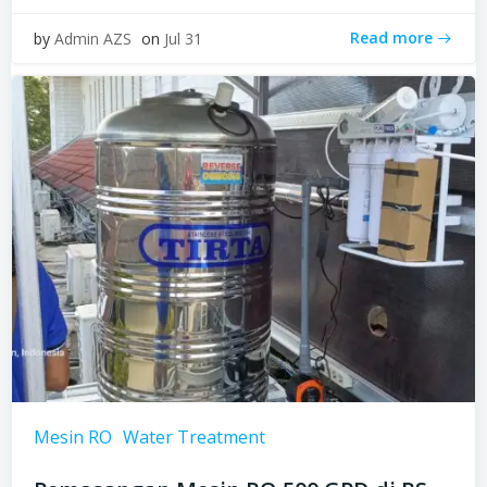
Read more
by
Admin AZS
on
Jul 31
Mesin RO
Water Treatment