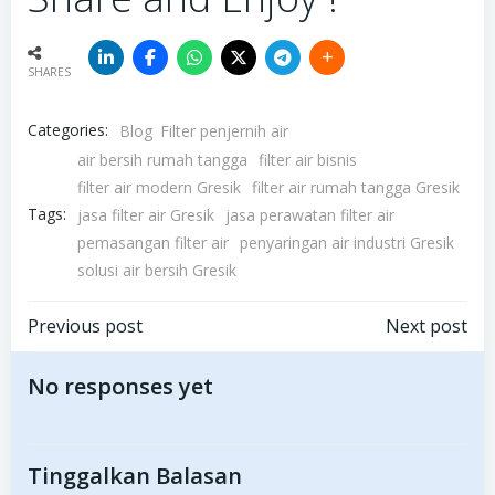
SHARES
Categories:
Blog
Filter penjernih air
air bersih rumah tangga
filter air bisnis
filter air modern Gresik
filter air rumah tangga Gresik
Tags:
jasa filter air Gresik
jasa perawatan filter air
pemasangan filter air
penyaringan air industri Gresik
solusi air bersih Gresik
Post
Post
Previous post
Next post
navigation
navigation
No responses yet
Tinggalkan Balasan