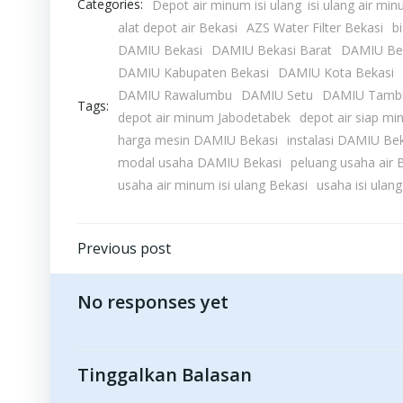
Categories:
Depot air minum isi ulang
isi ulang air mi
alat depot air Bekasi
AZS Water Filter Bekasi
bi
DAMIU Bekasi
DAMIU Bekasi Barat
DAMIU Bek
DAMIU Kabupaten Bekasi
DAMIU Kota Bekasi
DAMIU Rawalumbu
DAMIU Setu
DAMIU Tamb
Tags:
depot air minum Jabodetabek
depot air siap m
harga mesin DAMIU Bekasi
instalasi DAMIU Be
modal usaha DAMIU Bekasi
peluang usaha air 
usaha air minum isi ulang Bekasi
usaha isi ulan
Post
Previous post
navigation
No responses yet
Tinggalkan Balasan