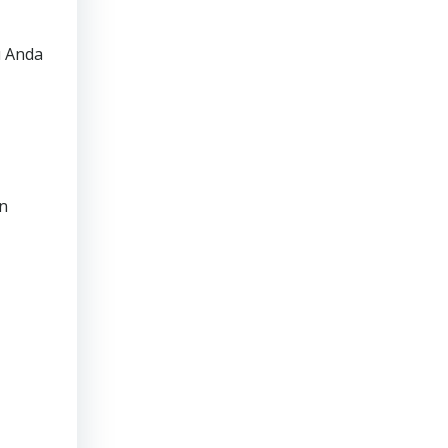
u Anda
en