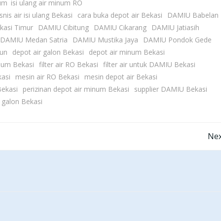
num
isi ulang air minum RO
snis air isi ulang Bekasi
cara buka depot air Bekasi
DAMIU Babelan
asi Timur
DAMIU Cibitung
DAMIU Cikarang
DAMIU Jatiasih
DAMIU Medan Satria
DAMIU Mustika Jaya
DAMIU Pondok Gede
un
depot air galon Bekasi
depot air minum Bekasi
inum Bekasi
filter air RO Bekasi
filter air untuk DAMIU Bekasi
kasi
mesin air RO Bekasi
mesin depot air Bekasi
Bekasi
perizinan depot air minum Bekasi
supplier DAMIU Bekasi
g galon Bekasi
Post
Nex
navigation