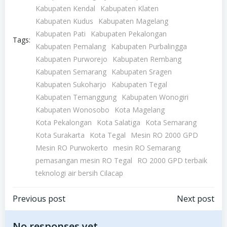
Kabupaten Kendal
Kabupaten Klaten
Kabupaten Kudus
Kabupaten Magelang
Kabupaten Pati
Kabupaten Pekalongan
Tags:
Kabupaten Pemalang
Kabupaten Purbalingga
Kabupaten Purworejo
Kabupaten Rembang
Kabupaten Semarang
Kabupaten Sragen
Kabupaten Sukoharjo
Kabupaten Tegal
Kabupaten Temanggung
Kabupaten Wonogiri
Kabupaten Wonosobo
Kota Magelang
Kota Pekalongan
Kota Salatiga
Kota Semarang
Kota Surakarta
Kota Tegal
Mesin RO 2000 GPD
Mesin RO Purwokerto
mesin RO Semarang
pemasangan mesin RO Tegal
RO 2000 GPD terbaik
teknologi air bersih Cilacap
Post
Post
Previous post
Next post
No responses yet