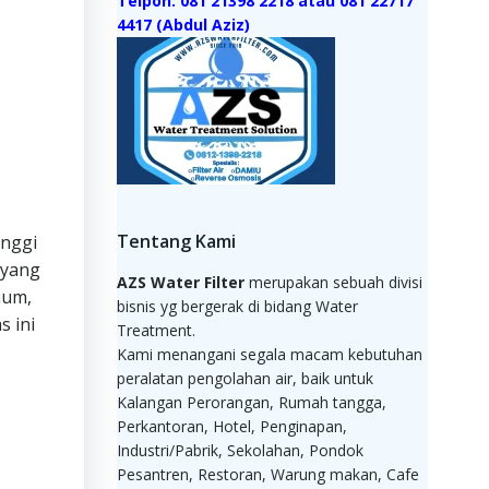
Telpon: 081 21398 2218 atau 081 22717
4417 (Abdul Aziz)
Tentang Kami
inggi
 yang
AZS Water Filter
merupakan sebuah divisi
mum,
bisnis yg bergerak di bidang Water
s ini
Treatment.
Kami menangani segala macam kebutuhan
peralatan pengolahan air, baik untuk
Kalangan Perorangan, Rumah tangga,
Perkantoran, Hotel, Penginapan,
Industri/Pabrik, Sekolahan, Pondok
Pesantren, Restoran, Warung makan, Cafe