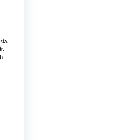
sia.
r.
ah