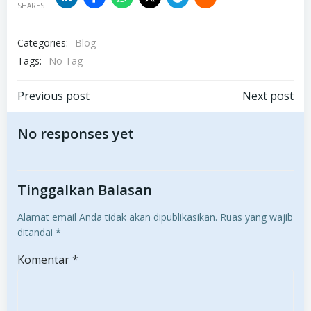
SHARES
Categories:
Blog
Tags:
No Tag
Post
Post
Previous post
Next post
navigation
navigation
No responses yet
Tinggalkan Balasan
Alamat email Anda tidak akan dipublikasikan.
Ruas yang wajib
ditandai
*
Komentar
*