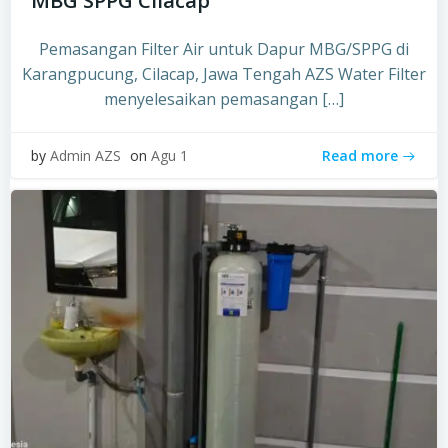
MBG SPPG Cilacap
Pemasangan Filter Air untuk Dapur MBG/SPPG di
Karangpucung, Cilacap, Jawa Tengah AZS Water Filter
menyelesaikan pemasangan […]
Read more
by
Admin AZS
on
Agu 1