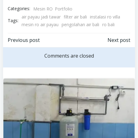
Categories:
Mesin RO
Portfolio
air payau jadi tawar
filter air bali
instalasi ro villa
Tags:
mesin ro air payau
pengolahan air bali
ro bali
Post
Post
Previous post
Next post
navigation
navigation
Comments are closed