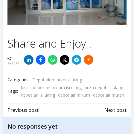
Share and Enjoy !
SHARES
Categories:
Depot air minum isi ulang
bisnis depot air minum isi ulang
buka depot isi ulang
Tags:
depot air isi ualng
depot air minum
depot air murah
Post
Post
Previous post
Next post
navigation
navigation
No responses yet