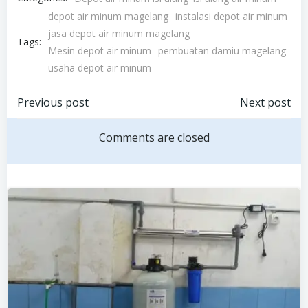
depot air minum magelang
instalasi depot air minum
jasa depot air minum magelang
Tags:
Mesin depot air minum
pembuatan damiu magelang
usaha depot air minum
Post
Post
Previous post
Next post
navigation
navigation
Comments are closed