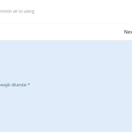
mesin air isi ulang
Post
Nex
navigation
wajib ditandai
*