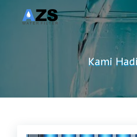
Skip
to
content
Kami Had