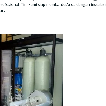
ofesional. Tim kami siap membantu Anda dengan instalasi
an.