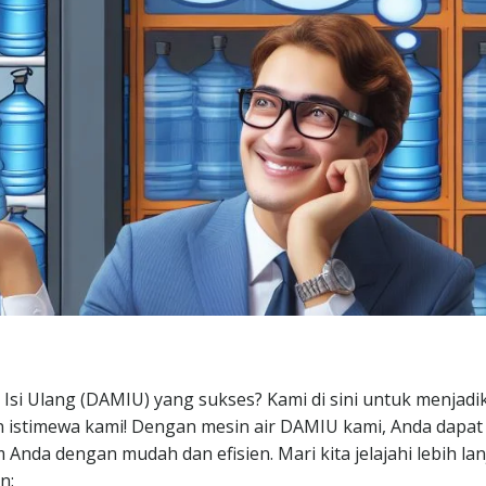
Isi Ulang (DAMIU) yang sukses? Kami di sini untuk menjadi
 istimewa kami! Dengan mesin air DAMIU kami, Anda dapat
da dengan mudah dan efisien. Mari kita jelajahi lebih lan
n: