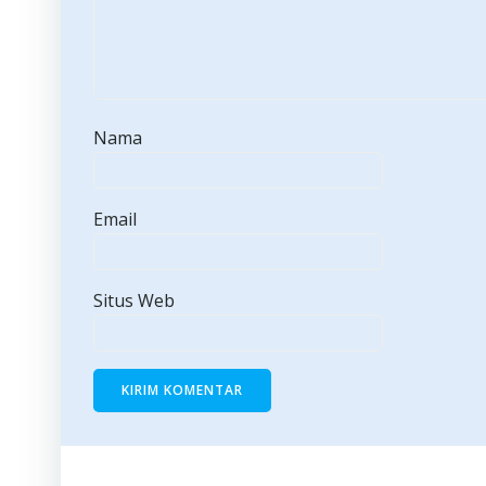
Nama
Email
Situs Web