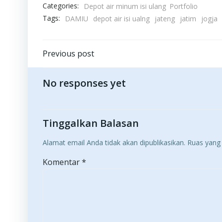
Categories:
Depot air minum isi ulang
Portfolio
Tags:
DAMIU
depot air isi ualng
jateng
jatim
jogja
Post
Previous post
navigation
No responses yet
Tinggalkan Balasan
Alamat email Anda tidak akan dipublikasikan.
Ruas yang 
Komentar
*