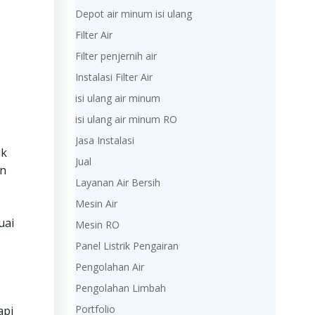
Depot air minum isi ulang
Filter Air
Filter penjernih air
Instalasi Filter Air
isi ulang air minum
isi ulang air minum RO
Jasa Instalasi
uk
Jual
in
Layanan Air Bersih
Mesin Air
uai
Mesin RO
Panel Listrik Pengairan
Pengolahan Air
Pengolahan Limbah
Portfolio
api