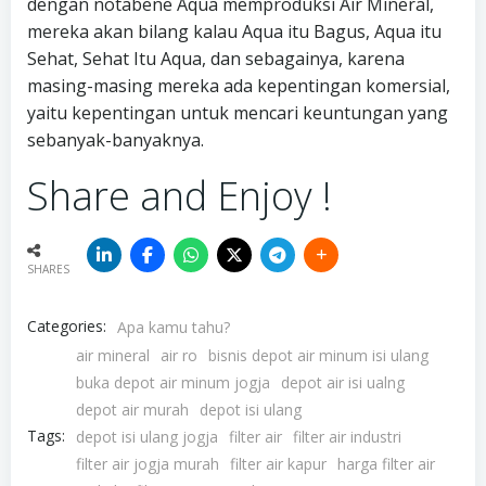
dengan notabene Aqua memproduksi Air Mineral,
mereka akan bilang kalau Aqua itu Bagus, Aqua itu
Sehat, Sehat Itu Aqua, dan sebagainya, karena
masing-masing mereka ada kepentingan komersial,
yaitu kepentingan untuk mencari keuntungan yang
sebanyak-banyaknya.
Share and Enjoy !
SHARES
Categories:
Apa kamu tahu?
air mineral
air ro
bisnis depot air minum isi ulang
buka depot air minum jogja
depot air isi ualng
depot air murah
depot isi ulang
Tags:
depot isi ulang jogja
filter air
filter air industri
filter air jogja murah
filter air kapur
harga filter air