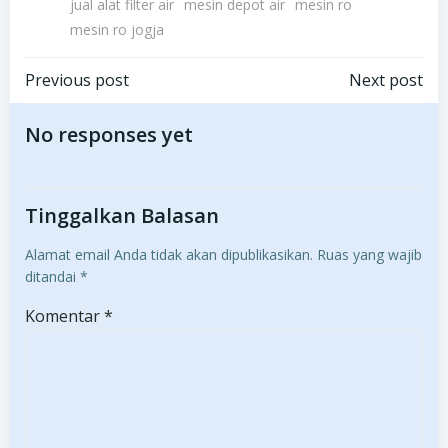
jual alat filter air
mesin depot air
mesin ro
mesin ro jogja
Post
Post
Previous post
Next post
navigation
navigation
No responses yet
Tinggalkan Balasan
Alamat email Anda tidak akan dipublikasikan.
Ruas yang wajib
ditandai
*
Komentar
*