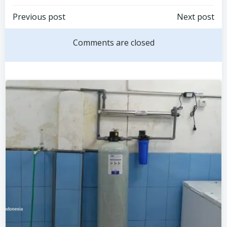
Post
Post
Previous post
Next post
navigation
navigation
Comments are closed