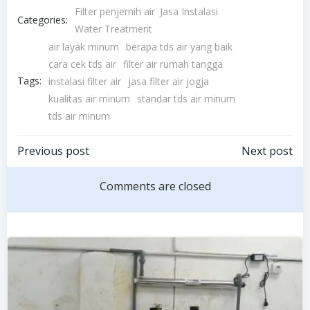
Filter penjernih air
Jasa Instalasi
Categories:
Water Treatment
air layak minum
berapa tds air yang baik
cara cek tds air
filter air rumah tangga
Tags:
instalasi filter air
jasa filter air jogja
kualitas air minum
standar tds air minum
tds air minum
Post
Post
Previous post
Next post
navigation
navigation
Comments are closed